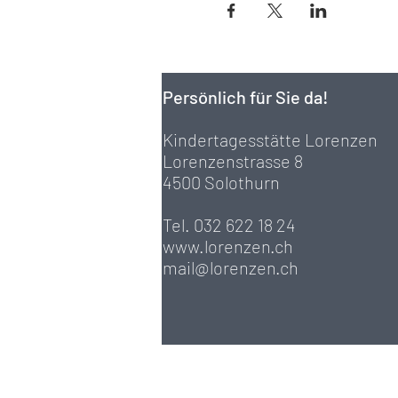
Persönlich für Sie da!
Kindertagesstätte Lorenzen
Lorenzenstrasse 8
4500 Solothurn
Tel. 032 622 18 24
www.lorenzen.ch
mail@lorenzen.ch
Bankverbindung für 