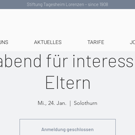
Stiftung Tagesheim Lorenzen – since 1908
UNS
AKTUELLES
TARIFE
J
abend für interess
Eltern
Mi., 24. Jan.
  |  
Solothurn
Anmeldung geschlossen