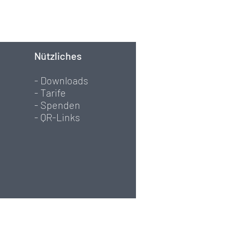
Nützliches
- Downloads
- Tarife
- Spenden
- QR-Links
08785016 0050 0550 0