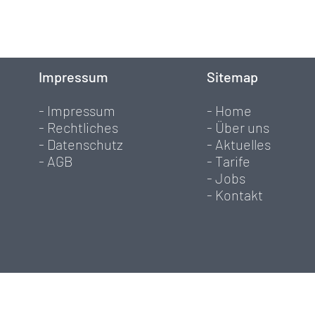
Impressum
Sitemap
- Impressum
- Home
- Rechtliches
- Über uns
- Datenschutz
- Aktuelles
- AGB
- Tarife
- Jobs
- Kontakt
Spenden: Regiobank Solothurn AG, IBAN Nr.: CH95 