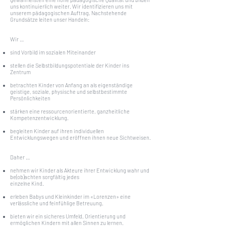
uns kontinuierlich weiter. Wir identifizieren uns mit
unserem pädagogischen Auftrag. Nachstehende
Grundsätze leiten unser Handeln:
Wir …
sind Vorbild im sozialen Miteinander
​
stellen die Selbstbildungspotentiale der Kinder ins
Zentrum
​
betrachten Kinder von Anfang an als eigenständige
geistige, soziale, physische und selbstbestimmte
Persönlichkeiten
stärken eine ressourcenorientierte, ganzheitliche
Kompetenzentwicklung.
​
begleiten Kinder auf ihren individuellen
Entwicklungswegen und eröffnen ihnen neue Sichtweisen.
Daher …
nehmen wir Kinder als Akteure ihrer Entwicklung wahr und
be(ob)achten sorgfältig jedes
einzelne Kind.
erleben Babys und Kleinkinder im «Lorenzen» eine
verlässliche und feinfühlige Betreuung.
bieten wir ein sicheres Umfeld, Orientierung und
ermöglichen Kindern mit allen Sinnen zu lernen.