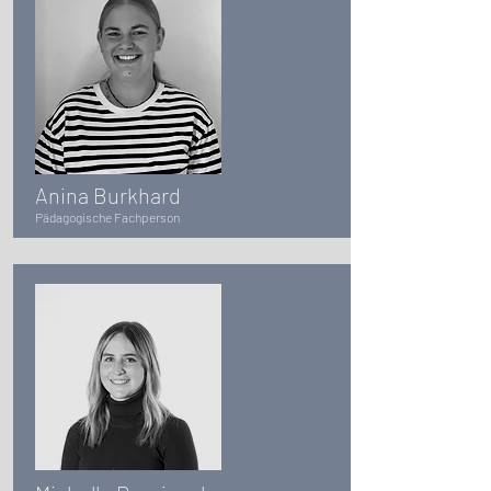
Anina Burkhard
Pädagogische Fachperson