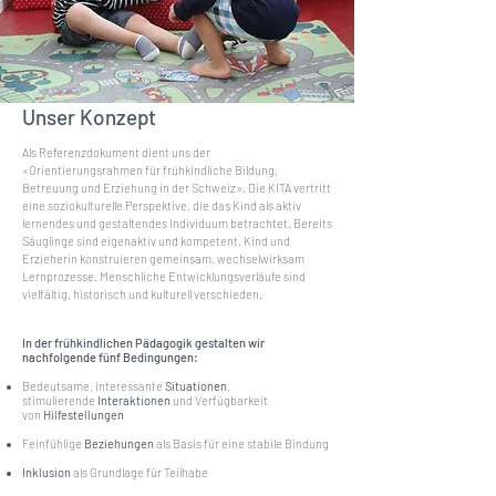
Unser Konzept
Als Referenzdokument dient uns der
«Orientierungsrahmen für frühkindliche Bildung,
Betreuung und Erziehung in der Schweiz». Die KITA vertritt
eine soziokulturelle Perspektive, die das Kind als aktiv
lernendes und gestaltendes Individuum betrachtet. Bereits
Säuglinge sind eigenaktiv und kompetent. Kind und
Erzieherin konstruieren gemeinsam, wechselwirksam
Lernprozesse. Menschliche Entwicklungsverläufe sind
vielfältig, historisch und kulturell verschieden.
In der frühkindlichen Pädagogik gestalten wir
nachfolgende fünf Bedingungen:
Bedeutsame, interessante
Situationen
,
stimulierende
Interaktionen
und Verfügbarkeit
von
Hilfestellungen
​
Feinfühlige
Beziehungen
als Basis für eine stabile Bindung
​
Inklusion
als Grundlage für Teilhabe
​