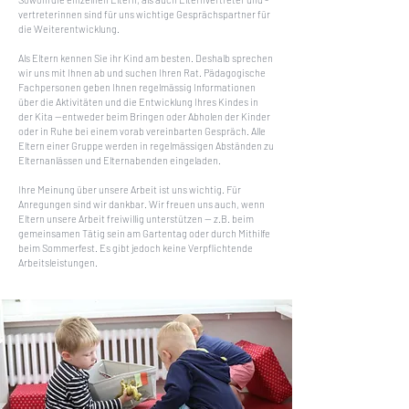
vertreterinnen sind für uns wichtige Gesprächspartner für
die Weiterentwicklung.
Als Eltern kennen Sie ihr Kind am besten. Deshalb sprechen
wir uns mit Ihnen ab und suchen Ihren Rat. Pädagogische
Fachpersonen geben Ihnen regelmässig Informationen
über die Aktivitäten und die Entwicklung Ihres Kindes in
der Kita —entweder beim Bringen oder Abholen der Kinder
oder in Ruhe bei einem vorab vereinbarten Gespräch. Alle
Eltern einer Gruppe werden in regelmässigen Abständen zu
Elternanlässen und Elternabenden eingeladen.
Ihre Meinung über unsere Arbeit ist uns wichtig. Für
Anregungen sind wir dankbar. Wir freuen uns auch, wenn
Eltern unsere Arbeit freiwillig unterstützen — z.B. beim
gemeinsamen Tätig sein am Gartentag oder durch Mithilfe
beim Sommerfest. Es gibt jedoch keine Verpflichtende
Arbeitsleistungen.