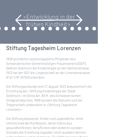
«Entwicklung in der
frühen Kindheit»
Stiftung Tagesheim Lorenzen
1908 gründeten sozial engagierte Mitglieder des
Schweizerischen Gemeinnützigen Frauenvereins (SGF),
Sektion Solothurn die Kinderkrippe an der Gärtnerstrasse.
1913 hat der SGF die Liegenschaft an der Lorenzenstrasse
8 für CHF 35'000 erworben.
Die Stiftungsurkunde vom 17. August 1923 dokumentiert die
Errichtung der «Stiftung Kinderkrippe der Stadt
Solothurn» im Sinne Art. 80 ff. des Schweizerischen
Zivilgesetzbuches. 1986 wurden die Statuten und die
Trägerschaft umbenannt in «Stiftung Tagesheim
Lorenzen».
Die Stiftung bezweckt, Kinder und Jugendliche, ohne
Unterschied der Konfession, deren Eltern aus
gesundheitlichen, beruflichen oder anderen sozialen
Gründen die Erziehung tagsüber nicht ausüben können,
aufzunehmen und zu betreuen. Die Stiftung kann alle zur