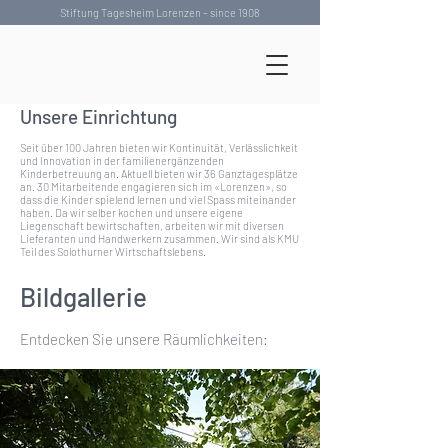
Stiftung Tagesheim Lorenzen – since 1908
Unsere Einrichtung
Seit über 100 Jahren bieten wir Kontinuität, Verlässlichkeit
und Innovation in der familienergänzenden
Kinderbetreuung an. Aktuell bieten wir 36 Ganztagesplätze
an. 30 Mitarbeitende engagieren sich im «Lorenzen», so
dass die Kinder spielend lernen und viel Spass miteinander
haben. Da wir selber kochen und unsere eigene
Liegenschaft bewirtschaften, arbeiten wir mit diversen
Lieferanten und Handwerkern zusammen. Wir sind als KMU
Teil des Solothurner Wirtschaftslebens.
Bildgallerie
Entdecken Sie unsere Räumlichkeiten: