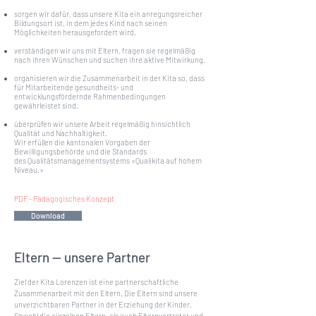
sorgen wir dafür, dass unsere Kita ein anregungsreicher
Bildungsort ist, in dem jedes Kind nach seinen
Möglichkeiten herausgefordert wird.
verständigen wir uns mit Eltern, fragen sie regelmäßig
nach ihren Wünschen und suchen ihre aktive Mitwirkung.
​
organisieren wir die Zusammenarbeit in der Kita so, dass
für Mitarbeitende gesundheits- und
entwicklungsfördernde Rahmenbedingungen
gewährleistet sind.
überprüfen wir unsere Arbeit regelmäßig hinsichtlich
Qualität und Nachhaltigkeit.
Wir erfüllen die kantonalen Vorgaben der
Bewilligungsbehörde und die Standards
des Qualitätsmanagementsystems «Qualikita auf hohem
Niveau.»
PDF - Pädagogisches Konzept
Download
Eltern — unsere Partner
Ziel der Kita Lorenzen ist eine partnerschaftliche
Zusammenarbeit mit den Eltern. Die Eltern sind unsere
unverzichtbaren Partner in der Erziehung der Kinder.
Sowohl die einzelnen Eltern, als auch Elternvertreter und -