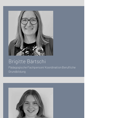
Brigitte Bärtschi
Pädagogische Fachperson/
Koordination Berufliche
Grundbildung