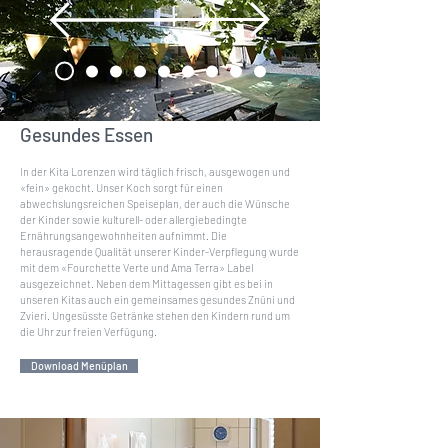
Gesundes Essen
In der Kita Lorenzen wird täglich frisch, ausgewogen und
«fein» gekocht. Unser Koch sorgt für einen
abwechslungsreichen Speiseplan, der auch die Wünsche
der Kinder sowie kulturell- oder allergiebedingte
Ernährungsangewohnheiten aufnimmt. Die
herausragende Qualität unserer Kinder-Verpflegung wurde
mit dem «Fourchette Verte
und Ama Terra
» Label
ausgezeichnet. Neben dem Mittagessen gibt es bei in
unseren Kitas auch ein gemeinsames gesundes Znüni und
Zvieri. Ungesüsste Getränke stehen den Kindern rund um
die Uhr zur freien Verfügung.
Download Menüplan