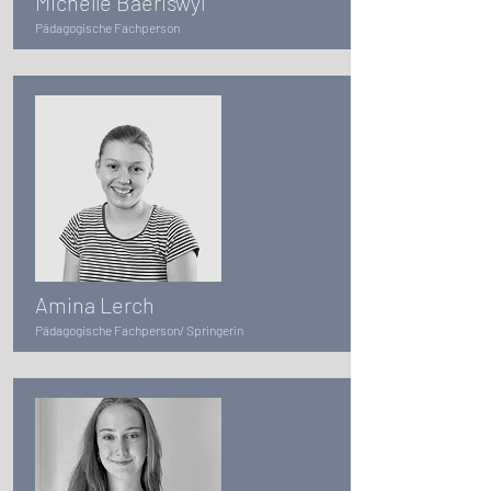
Michelle Baeriswyl
Pädagogische Fachperson
Amina Lerch
Pädagogische Fachperson/ Springerin