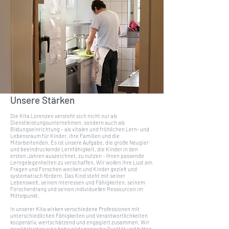
Unsere Stärken
Die Kita Lorenzen versteht sich nicht nur als
Dienstleistungsunternehmen, sondern auch als
Bildungseinrichtung – als vitalen und fröhlichen Lern- und
Lebensraum für Kinder, ihre Familien und die
Mitarbeitenden. Es ist unsere Aufgabe, die große Neugier
und beeindruckende Lernfähigkeit, die Kinder in den
ersten Jahren auszeichnet, zu nutzen - ihnen passende
Lerngelegenheiten zu verschaffen. Wir wollen ihre Lust am
Fragen und Forschen wecken und Kinder gezielt und
systematisch fördern. Das Kind steht mit seiner
Lebenswelt, seinen Interessen und Fähigkeiten, seinem
Forscherdrang und seinen individuellen Ressourcen im
Mittelpunkt.
In unserer Kita wirken verschiedene Professionen mit
unterschiedlichen Fähigkeiten und Verantwortlichkeiten
kooperativ, wertschätzend und engagiert zusammen. Wir
gewährleisten eine hohe pädagogische Qualität und bilden