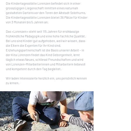
Die Kindertagesstätte Lorenzen befindet sich in einer
grosszügigen Liegenschaft inmitten eines naturnah
gestalteten Gartens vor den Toren der Altstadt Solothurns.
Die Kindertagesstätte Lorenzen bietet 36 Plätze für Kinder
von 3 Monaten bis 5 Jahren an.
Das «Lorenzen» steht seit 115 Jahren für erstklassige
frühkindliche Pädagogik und eine hohe fachliche Qualität.
Bei uns sind Kinder gut aufgehoben, weil wir wissen, dass
die Eltern die Experten für Ihr Kind sind.
Erziehungspartnerschaft ist die Basis unserer Arbeit – in
der Kita Lorenzen findet das Kind Geborgenheit, lernt
täglich etwas Neues, schliesst Freundschaften und wird
von Lorenzen-Mitarbeiterinnen und Mitarbeitern liebevoll
und kompetent durch den Tag begleitet.
Wir laden Interessierte herzlich ein, uns persönlich kennen
zu lernen.