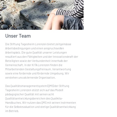
Unser Team
Die Stiftung Tagesheim Lorenzen bietet zeitgemässe
Arbeitsbedingungen und einen anspruchsvollen
Arbeitsplatz. Die gute Qualität unserer Leistungen
resultiert aus den Fähigkeiten und der Innovationskraft der
Beteiligten sowie der Verbundenheit innerhalb der
Gemeinschaft. In der KITA Lorenzen finden die
Mitarbeitenden Gestaltungsfreiraum, Verantwortung
sowie eine fordernde und fördernde Umgebung. Wir
verstehen uns als lernende Organisation.
Das Qualitätsmanagementsystem (QMS) der Stiftung
Tagesheim Lorenzen stützt sich auf das Modell
pädagogischer Qualität mit seinen acht
Qualitätsentwicklungsbereichen des Qualikita-
Handbuches. Wir nutzen das QMS mit seinen Instrmenten
für die Selbstevaluation und stetige Qualitätsentwicklung
im Betrieb.