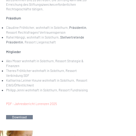
Erreichung des Stiftungszweckes erforderlichen
Rechtsgeschäfte tätigen.
Präsidium
Claudine Fröhlicher, wohnhaft in Solothurn,
Präsidentin
,
Ressort Rechtsfragen/ Vertrauensperson
Rahel Hänggi, wohnhaft in Solothurn,
Stellvertretende
Präsidentin
, Ressort Liegenschaft
Mitglieder​
Alex Moser wohnhaft in Solothurn, Ressort Strategie &
Finanzen
Theres Fröhlicher wohnhaft in Solothurn, Ressort
Verbindung SGF
Katharina Leimer Keune wohnhaft in Solothurn, Ressort
EWG/Öffentlichkeit
Philipp Jenni wohnhaft in Solothurn, Ressort Fundraising
PDF - Jahresbericht Lorenzen 2025
Download