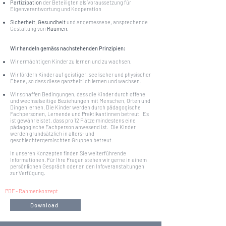
Partizipation
der Beteiligten als Voraussetzung für
Eigenverantwortung und Kooperation
​
Sicherheit
,
Gesundheit
und angemessene, ansprechende
Gestaltung von
Räumen
.
Wir handeln gemäss nachstehenden Prinzipien:
Wir ermächtigen Kinder zu lernen und zu wachsen.
​
Wir fördern Kinder auf geistiger, seelischer und physischer
Ebene, so dass diese ganzheitlich lernen und wachsen.
Wir schaffen Bedingungen, dass die Kinder durch offene
und wechselseitige Beziehungen mit Menschen, Orten und
Dingen lernen. Die Kinder werden durch pädagogische
Fachpersonen, Lernende und Praktikantinnen betreut. Es
ist gewährleistet, dass pro 12 Plätze mindestens eine
pädagogische Fachperson anwesend ist. Die Kinder
werden grundsätzlich in alters- und
geschlechtergemischten Gruppen betreut.
In unseren Konzepten finden Sie weiterführende
Informationen. Für Ihre Fragen stehen wir gerne in einem
persönlichen Gespräch oder an den Infoveranstaltungen
zur Verfügung.
PDF - Rahmenkonzept
Download