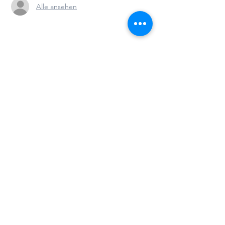
Alle ansehen
Diese Veranstaltung teilen
Persönlich für Sie da!
Kindertagesstätte Lorenzen
Lorenzenstrasse 8
4500 Solothurn
Tel.
032 622 18 24
www.lorenzen.ch
mail@lorenzen.ch
Bankverbindung für Spenden: Regiobank Solothurn AG, IBAN
Nr.: CH95
08785016 0050 0550 0