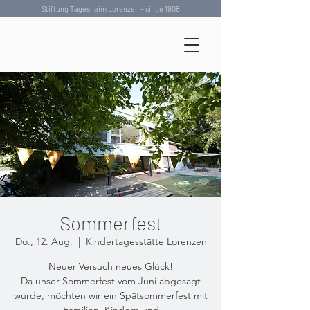
Stiftung Tagesheim Lorenzen – since 1908
Sommerfest
Do., 12. Aug.
  |  
Kindertagesstätte Lorenzen
Neuer Versuch neues Glück!
Da unser Sommerfest vom Juni abgesagt
wurde, möchten wir ein Spätsommerfest mit